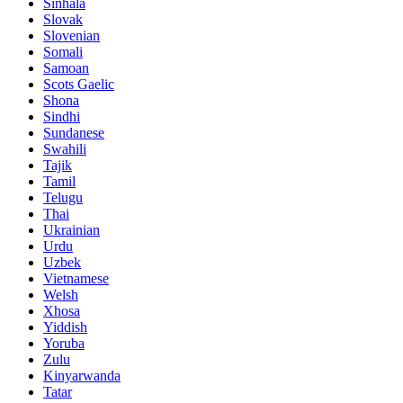
Sinhala
Slovak
Slovenian
Somali
Samoan
Scots Gaelic
Shona
Sindhi
Sundanese
Swahili
Tajik
Tamil
Telugu
Thai
Ukrainian
Urdu
Uzbek
Vietnamese
Welsh
Xhosa
Yiddish
Yoruba
Zulu
Kinyarwanda
Tatar