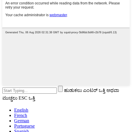
ಹುಡುಕಲು ಎಂಟರ್ ಒತ್ತಿ ಅಥವಾ
ಮುಚ್ಚಲು ESC ಒತ್ತಿ
English
French
German
Portuguese
Spanish