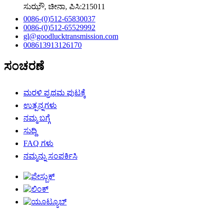
ಸುಝೌ, ಚೀನಾ, ಪಿಸಿ:215011
0086-(0)512-65830037
0086-(0)512-65529992
gl@goodlucktransmission.com
008613913126170
ಸಂಚರಣೆ
ಮರಳಿ ಪ್ರಥಮ ಪುಟಕ್ಕೆ
ಉತ್ಪನ್ನಗಳು
ನಮ್ಮ ಬಗ್ಗೆ
ಸುದ್ದಿ
FAQ ಗಳು
ನಮ್ಮನ್ನು ಸಂಪರ್ಕಿಸಿ