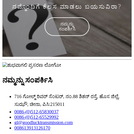
ನಮ್ಮೊಂದಿಗೆ ಕೆಲಸ ಮಾಡಲು ಬಯಸುವಿರಾ?
ನಮ್ಮನ್ನು
ಸಂಪರ್ಕಿಸಿ
ನಮ್ಮನ್ನು ಸಂಪರ್ಕಿಸಿ
716 ಗೋಲ್ಡ್ ರಿವರ್ ಸೆಂಟರ್, ನಂ.88 ಶಿಶನ್ ರಸ್ತೆ, ಹೊಸ ಜಿಲ್ಲೆ,
ಸುಝೌ, ಚೀನಾ, ಪಿಸಿ:215011
0086-(0)512-65830037
0086-(0)512-65529992
gl@goodlucktransmission.com
008613913126170