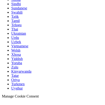
Sindhi
Sundanese
Swahili
Tajik
Tamil
Telugu
Thai
Ukrainian
Urdu
Uzbek
Vietnamese
Welsh
Xhosa
Yiddish
Yoruba
Zulu
Kinyarwanda
Tatar
Oriya
Turkmen
Uyghur
Manage Cookie Consent