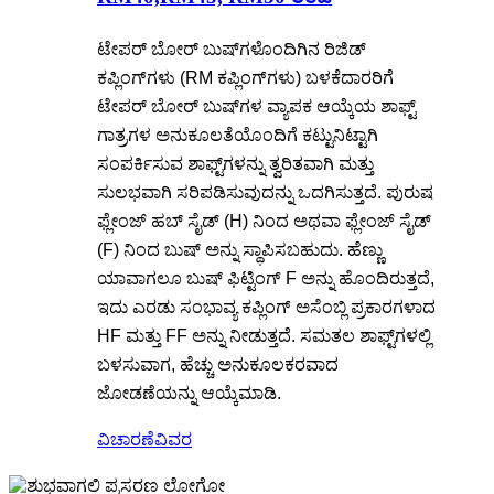
ಟೇಪರ್ ಬೋರ್ ಬುಷ್‌ಗಳೊಂದಿಗಿನ ರಿಜಿಡ್
ಕಪ್ಲಿಂಗ್‌ಗಳು (RM ಕಪ್ಲಿಂಗ್‌ಗಳು) ಬಳಕೆದಾರರಿಗೆ
ಟೇಪರ್ ಬೋರ್ ಬುಷ್‌ಗಳ ವ್ಯಾಪಕ ಆಯ್ಕೆಯ ಶಾಫ್ಟ್
ಗಾತ್ರಗಳ ಅನುಕೂಲತೆಯೊಂದಿಗೆ ಕಟ್ಟುನಿಟ್ಟಾಗಿ
ಸಂಪರ್ಕಿಸುವ ಶಾಫ್ಟ್‌ಗಳನ್ನು ತ್ವರಿತವಾಗಿ ಮತ್ತು
ಸುಲಭವಾಗಿ ಸರಿಪಡಿಸುವುದನ್ನು ಒದಗಿಸುತ್ತದೆ. ಪುರುಷ
ಫ್ಲೇಂಜ್ ಹಬ್ ಸೈಡ್ (H) ನಿಂದ ಅಥವಾ ಫ್ಲೇಂಜ್ ಸೈಡ್
(F) ನಿಂದ ಬುಷ್ ಅನ್ನು ಸ್ಥಾಪಿಸಬಹುದು. ಹೆಣ್ಣು
ಯಾವಾಗಲೂ ಬುಷ್ ಫಿಟ್ಟಿಂಗ್ F ಅನ್ನು ಹೊಂದಿರುತ್ತದೆ,
ಇದು ಎರಡು ಸಂಭಾವ್ಯ ಕಪ್ಲಿಂಗ್ ಅಸೆಂಬ್ಲಿ ಪ್ರಕಾರಗಳಾದ
HF ಮತ್ತು FF ಅನ್ನು ನೀಡುತ್ತದೆ. ಸಮತಲ ಶಾಫ್ಟ್‌ಗಳಲ್ಲಿ
ಬಳಸುವಾಗ, ಹೆಚ್ಚು ಅನುಕೂಲಕರವಾದ
ಜೋಡಣೆಯನ್ನು ಆಯ್ಕೆಮಾಡಿ.
ವಿಚಾರಣೆ
ವಿವರ