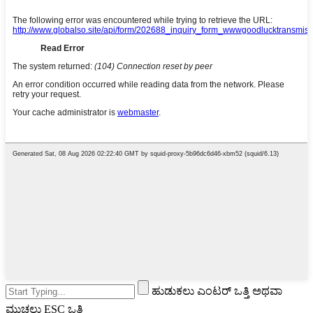
ಹುಡುಕಲು ಎಂಟರ್ ಒತ್ತಿ ಅಥವಾ
ಮುಚ್ಚಲು ESC ಒತ್ತಿ