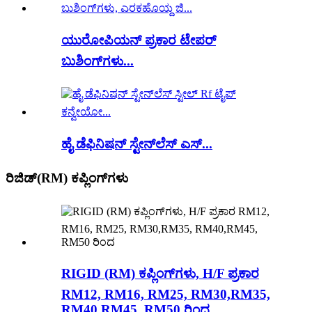
ಯುರೋಪಿಯನ್ ಪ್ರಕಾರ ಟೇಪರ್
ಬುಶಿಂಗ್‌ಗಳು...
ಹೈ ಡೆಫಿನಿಷನ್ ಸ್ಟೇನ್‌ಲೆಸ್ ಎಸ್...
ರಿಜಿಡ್(RM) ಕಪ್ಲಿಂಗ್‌ಗಳು
RIGID (RM) ಕಪ್ಲಿಂಗ್‌ಗಳು, H/F ಪ್ರಕಾರ
RM12, RM16, RM25, RM30,RM35,
RM40,RM45, RM50 ರಿಂದ